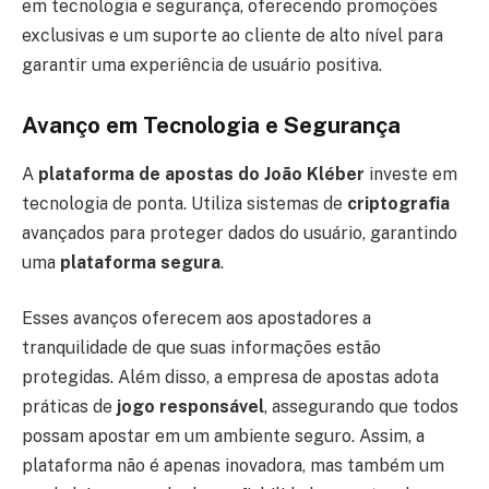
em tecnologia e segurança, oferecendo promoções
exclusivas e um suporte ao cliente de alto nível para
garantir uma experiência de usuário positiva.
Avanço em Tecnologia e Segurança
A
plataforma de apostas do João Kléber
investe em
tecnologia de ponta. Utiliza sistemas de
criptografia
avançados para proteger dados do usuário, garantindo
uma
plataforma segura
.
Esses avanços oferecem aos apostadores a
tranquilidade de que suas informações estão
protegidas. Além disso, a empresa de apostas adota
práticas de
jogo responsável
, assegurando que todos
possam apostar em um ambiente seguro. Assim, a
plataforma não é apenas inovadora, mas também um