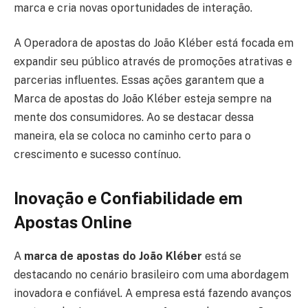
marca e cria novas oportunidades de interação.
A Operadora de apostas do João Kléber está focada em
expandir seu público através de promoções atrativas e
parcerias influentes. Essas ações garantem que a
Marca de apostas do João Kléber esteja sempre na
mente dos consumidores. Ao se destacar dessa
maneira, ela se coloca no caminho certo para o
crescimento e sucesso contínuo.
Inovação e Confiabilidade em
Apostas Online
A
marca de apostas do João Kléber
está se
destacando no cenário brasileiro com uma abordagem
inovadora e confiável. A empresa está fazendo avanços