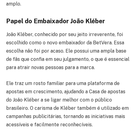
amplo.
Papel do Embaixador João Kléber
João Kléber, conhecido por seu jeito irreverente, foi
escolhido como o novo embaixador da BetVera. Essa
escolha não foi por acaso. Ele possui uma ampla base
de fãs que confia em seu julgamento, o que é essencial
para atrair novas pessoas para a marca.
Ele traz um rosto familiar para uma plataforma de
apostas em crescimento, ajudando a Casa de apostas
do João Kléber a se ligar melhor com o público
brasileiro. O carisma de Kléber também é utilizado em
campanhas publicitárias, tornando as iniciativas mais
acessíveis e facilmente reconhecíveis.