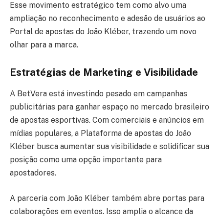
Esse movimento estratégico tem como alvo uma
ampliação no reconhecimento e adesão de usuários ao
Portal de apostas do João Kléber, trazendo um novo
olhar para a marca.
Estratégias de Marketing e Visibilidade
A BetVera está investindo pesado em campanhas
publicitárias para ganhar espaço no mercado brasileiro
de apostas esportivas. Com comerciais e anúncios em
mídias populares, a Plataforma de apostas do João
Kléber busca aumentar sua visibilidade e solidificar sua
posição como uma opção importante para
apostadores.
A parceria com João Kléber também abre portas para
colaborações em eventos. Isso amplia o alcance da