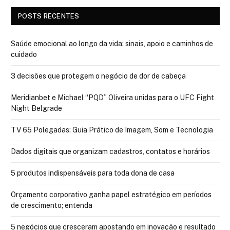
POSTS RECENTES
Saúde emocional ao longo da vida: sinais, apoio e caminhos de
cuidado
3 decisões que protegem o negócio de dor de cabeça
Meridianbet e Michael “PQD” Oliveira unidas para o UFC Fight
Night Belgrade
TV 65 Polegadas: Guia Prático de Imagem, Som e Tecnologia
Dados digitais que organizam cadastros, contatos e horários
5 produtos indispensáveis para toda dona de casa
Orçamento corporativo ganha papel estratégico em períodos
de crescimento; entenda
5 negócios que cresceram apostando em inovação e resultado