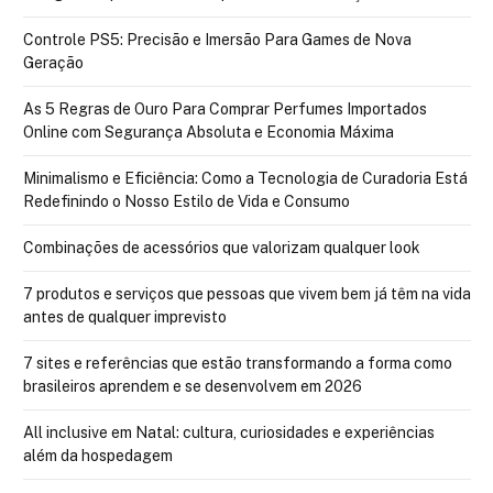
Controle PS5: Precisão e Imersão Para Games de Nova
Geração
As 5 Regras de Ouro Para Comprar Perfumes Importados
Online com Segurança Absoluta e Economia Máxima
Minimalismo e Eficiência: Como a Tecnologia de Curadoria Está
Redefinindo o Nosso Estilo de Vida e Consumo
Combinações de acessórios que valorizam qualquer look
7 produtos e serviços que pessoas que vivem bem já têm na vida
antes de qualquer imprevisto
7 sites e referências que estão transformando a forma como
brasileiros aprendem e se desenvolvem em 2026
All inclusive em Natal: cultura, curiosidades e experiências
além da hospedagem