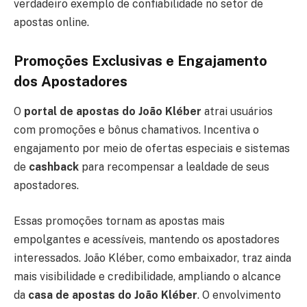
verdadeiro exemplo de confiabilidade no setor de
apostas online.
Promoções Exclusivas e Engajamento
dos Apostadores
O
portal de apostas do João Kléber
atrai usuários
com promoções e bônus chamativos. Incentiva o
engajamento por meio de ofertas especiais e sistemas
de
cashback
para recompensar a lealdade de seus
apostadores.
Essas promoções tornam as apostas mais
empolgantes e acessíveis, mantendo os apostadores
interessados. João Kléber, como embaixador, traz ainda
mais visibilidade e credibilidade, ampliando o alcance
da
casa de apostas do João Kléber
. O envolvimento