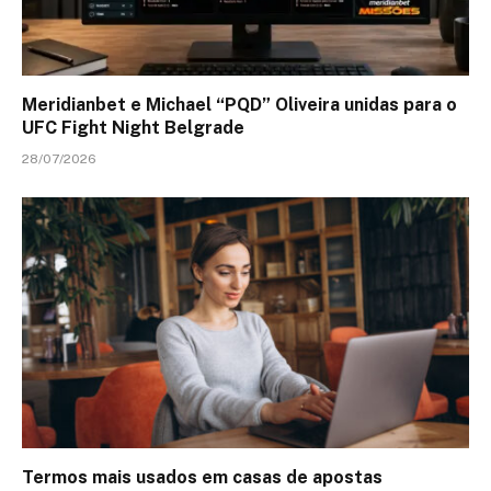
Meridianbet e Michael “PQD” Oliveira unidas para o
UFC Fight Night Belgrade
28/07/2026
Termos mais usados em casas de apostas