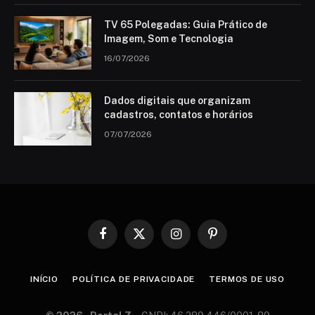
TV 65 Polegadas: Guia Prático de
Imagem, Som e Tecnologia
16/07/2026
Dados digitais que organizam
cadastros, contatos e horários
07/07/2026
Facebook
X
Instagram
Pinterest
(Twitter)
INÍCIO
POLÍTICA DE PRIVACIDADE
TERMOS DE USO