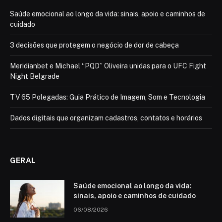
Saúde emocional ao longo da vida: sinais, apoio e caminhos de
cuidado
3 decisões que protegem o negócio de dor de cabeça
Meridianbet e Michael “PQD” Oliveira unidas para o UFC Fight
Night Belgrade
TV 65 Polegadas: Guia Prático de Imagem, Som e Tecnologia
Dados digitais que organizam cadastros, contatos e horários
GERAL
Saúde emocional ao longo da vida:
sinais, apoio e caminhos de cuidado
06/08/2026