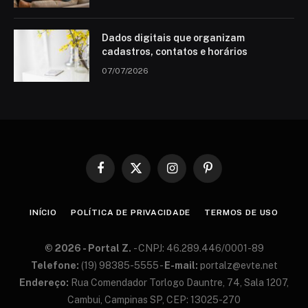
Dados digitais que organizam
cadastros, contatos e horários
07/07/2026
Facebook
X
Instagram
Pinterest
(Twitter)
INÍCIO
POLÍTICA DE PRIVACIDADE
TERMOS DE USO
© 2026 - Portal Z.
- CN​PJ: 46.​289.​446/​0001-​89
Te​lefone:
(19) 98​385-​5555 -
E-​mail:
portalz@​ev​te.​net
En​der​eço:
Rua Co​men​dador Tor​logo Dau​ntre, 74, Sa​la 12​07,
Cam​bui, Cam​pinas SP, C​EP: 13​025-​270