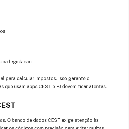
dos
 na legislação
al para calcular impostos. Isso garante o
as que usam apps CEST e PJ devem ficar atentas.
 CEST
sas. O banco de dados CEST exige atenção às
car os códigos com precisão para evitar multas.