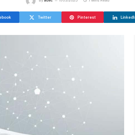
By
adec
11/03/2025
7 Mins Read
ebook
Twitter
Pinterest
LinkedI