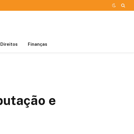
Direitos
Finanças
o
butação e