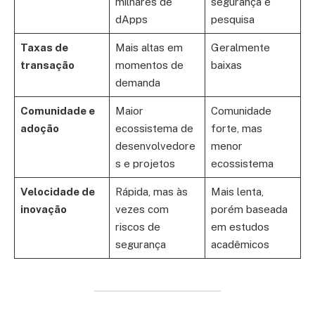
milhares de
segurança e
dApps
pesquisa
Taxas de
Mais altas em
Geralmente
transação
momentos de
baixas
demanda
Comunidade e
Maior
Comunidade
adoção
ecossistema de
forte, mas
desenvolvedore
menor
s e projetos
ecossistema
Velocidade de
Rápida, mas às
Mais lenta,
inovação
vezes com
porém baseada
riscos de
em estudos
segurança
acadêmicos