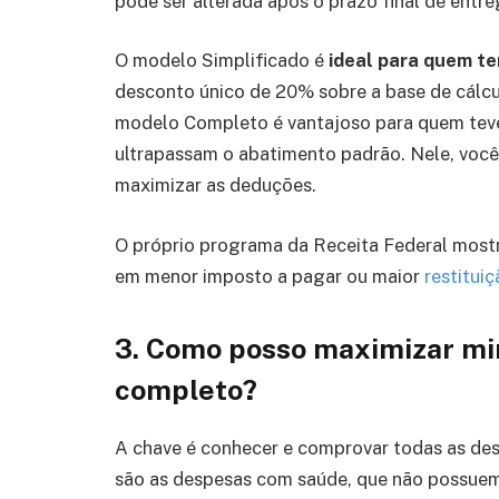
pode ser alterada após o prazo final de entr
O modelo Simplificado é
ideal para quem t
desconto único de 20% sobre a base de cálcul
modelo Completo é vantajoso para quem teve 
ultrapassam o abatimento padrão. Nele, você
maximizar as deduções.
O próprio programa da Receita Federal mostr
em menor imposto a pagar ou maior
restitui
3. Como posso maximizar mi
completo?
A chave é conhecer e comprovar todas as des
são as despesas com saúde, que não possuem t