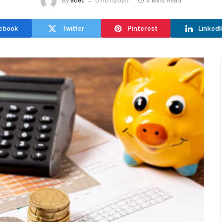
By
adec
07/07/2025
4 Mins Read
ebook
Twitter
Pinterest
LinkedI