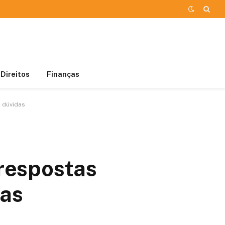
Direitos
Finanças
 dúvidas
respostas
das