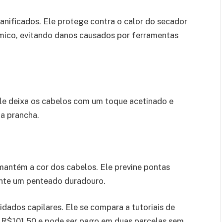
anificados. Ele protege contra o calor do secador
mico, evitando danos causados por ferramentas
Ele deixa os cabelos com um toque acetinado e
da prancha.
mantém a cor dos cabelos. Ele previne pontas
rante um penteado duradouro.
idados capilares. Ele se compara a tutoriais de
 R$101,50 e pode ser pago em duas parcelas sem