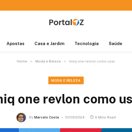
Apostas
Casa e Jardim
Tecnologia
Saúde
»
»
Home
Moda e Beleza
Uniq one revlon como usar
MODA E BELEZA
iq one revlon como u
By
Marcelo Costa
01/09/2024
6 Mins Read