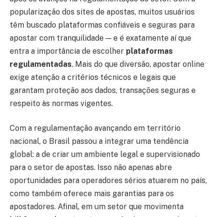
popularização dos sites de apostas, muitos usuários
têm buscado plataformas confiáveis e seguras para
apostar com tranquilidade — e é exatamente aí que
entra a importância de escolher
plataformas
regulamentadas
. Mais do que diversão, apostar online
exige atenção a critérios técnicos e legais que
garantam proteção aos dados, transações seguras e
respeito às normas vigentes.
Com a regulamentação avançando em território
nacional, o Brasil passou a integrar uma tendência
global: a de criar um ambiente legal e supervisionado
para o setor de apostas. Isso não apenas abre
oportunidades para operadores sérios atuarem no país,
como também oferece mais garantias para os
apostadores. Afinal, em um setor que movimenta