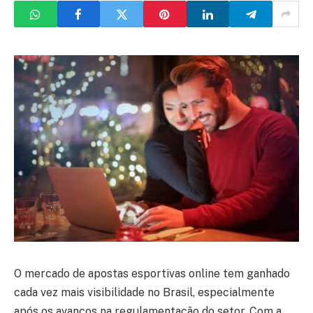
O mercado de apostas esportivas online tem ganhado
cada vez mais visibilidade no Brasil, especialmente
após os avanços na regulamentação do setor. Com a