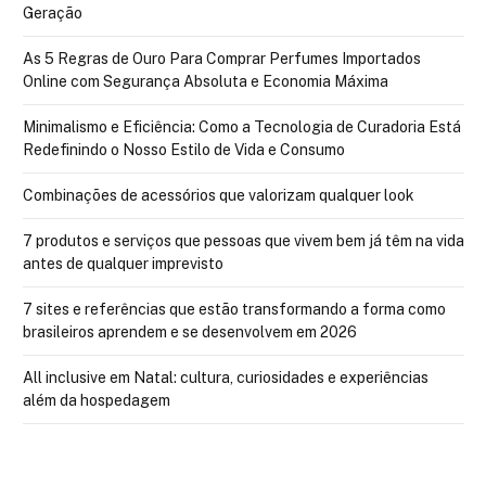
Geração
As 5 Regras de Ouro Para Comprar Perfumes Importados
Online com Segurança Absoluta e Economia Máxima
Minimalismo e Eficiência: Como a Tecnologia de Curadoria Está
Redefinindo o Nosso Estilo de Vida e Consumo
Combinações de acessórios que valorizam qualquer look
7 produtos e serviços que pessoas que vivem bem já têm na vida
antes de qualquer imprevisto
7 sites e referências que estão transformando a forma como
brasileiros aprendem e se desenvolvem em 2026
All inclusive em Natal: cultura, curiosidades e experiências
além da hospedagem