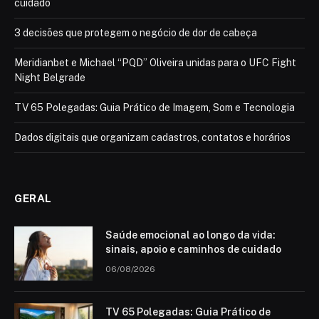
cuidado
3 decisões que protegem o negócio de dor de cabeça
Meridianbet e Michael “PQD” Oliveira unidas para o UFC Fight
Night Belgrade
TV 65 Polegadas: Guia Prático de Imagem, Som e Tecnologia
Dados digitais que organizam cadastros, contatos e horários
GERAL
Saúde emocional ao longo da vida:
sinais, apoio e caminhos de cuidado
06/08/2026
TV 65 Polegadas: Guia Prático de