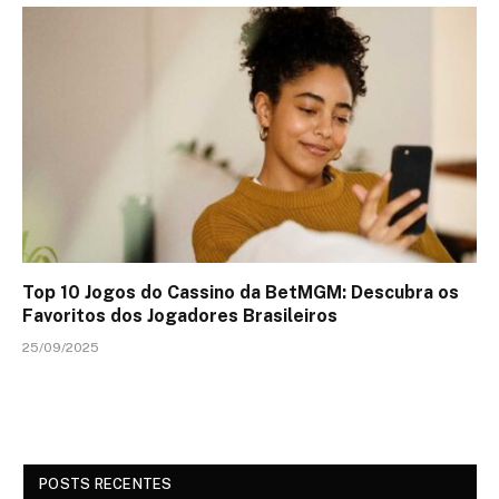
Top 10 Jogos do Cassino da BetMGM: Descubra os
Favoritos dos Jogadores Brasileiros
25/09/2025
POSTS RECENTES