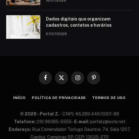
16/07/2026
Dados digitais que organizam
cadastros, contatos e horários
07/07/2026
Facebook
X
Instagram
Pinterest
(Twitter)
INÍCIO
POLÍTICA DE PRIVACIDADE
TERMOS DE USO
© 2026 - Portal Z.
- CN​PJ: 46.​289.​446/​0001-​89
Te​lefone:
(19) 98​385-​5555 -
E-​mail:
portalz@​ev​te.​net
En​der​eço:
Rua Co​men​dador Tor​logo Dau​ntre, 74, Sa​la 12​07,
Cam​bui, Cam​pinas SP, C​EP: 13​025-​270