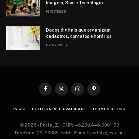
Imagem, Som e Tecnologia
16/07/2026
Dados digitais que organizam
cadastros, contatos e horários
07/07/2026
Facebook
X
Instagram
Pinterest
(Twitter)
INÍCIO
POLÍTICA DE PRIVACIDADE
TERMOS DE USO
© 2026 - Portal Z.
- CN​PJ: 46.​289.​446/​0001-​89
Te​lefone:
(19) 98​385-​5555 -
E-​mail:
portalz@​ev​te.​net