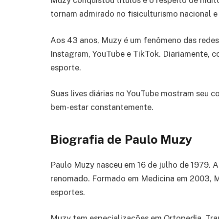
Muzy conquistou títulos e o respeito de muit
tornam admirado no fisiculturismo nacional e 
Aos 43 anos, Muzy é um fenômeno das redes s
Instagram, YouTube e TikTok. Diariamente, c
esporte.
Suas lives diárias no YouTube mostram seu co
bem-estar constantemente.
Biografia de Paulo Muzy
Paulo Muzy nasceu em 16 de julho de 1979. Aos
renomado. Formado em Medicina em 2003, Muz
esportes.
Muzy tem especializações em Ortopedia, Trau