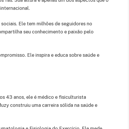
os fãs. Sua altura é apenas um dos aspectos que o
internacional.
ociais. Ele tem milhões de seguidores no
ompartilha seu conhecimento e paixão pelo
mpromisso. Ele inspira e educa sobre saúde e
 43 anos, ele é médico e fisiculturista
y construiu uma carreira sólida na saúde e
matologia e Fisiologia do Exercício. Ele mede