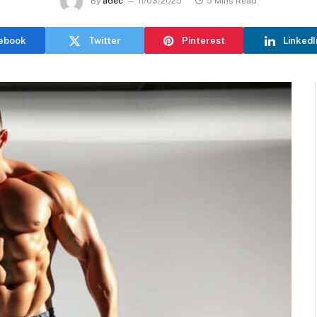
By
adec
11/03/2025
5 Mins Read
ebook
Twitter
Pinterest
LinkedI