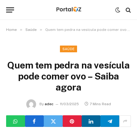
»
»
Home
Saúde
Quem tem pedra na vesícula pode comer ovo – Saiba agora
SAÚDE
Quem tem pedra na vesícula
pode comer ovo – Saiba
agora
By
adec
11/03/2025
7 Mins Read