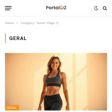
»
Home
Category: "Geral" (Page 7)
GERAL
GERAL