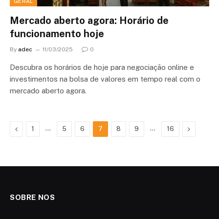
GERAL
Mercado aberto agora: Horário de
funcionamento hoje
By
adec
11/03/2025
0
Descubra os horários de hoje para negociação online e
investimentos na bolsa de valores em tempo real com o
mercado aberto agora.
Previous
…
…
Next
1
5
6
7
8
9
16
SOBRE NOS